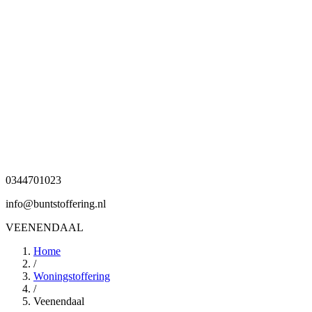
0344701023
info@buntstoffering.nl
VEENENDAAL
Home
/
Woningstoffering
/
Veenendaal