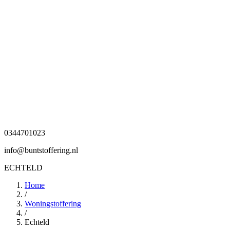
0344701023
info@buntstoffering.nl
ECHTELD
Home
/
Woningstoffering
/
Echteld