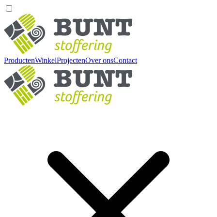
Producten
Winkel
Projecten
Over ons
Contact