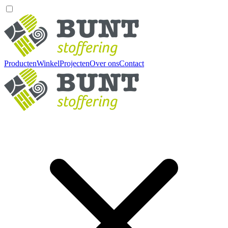
Producten
Winkel
Projecten
Over ons
Contact