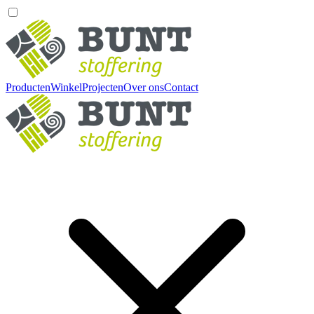
Producten
Winkel
Projecten
Over ons
Contact