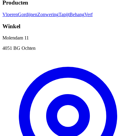
Producten
Vloeren
Gordijnen
Zonwering
Tapijt
Behang
Verf
Winkel
Molendam 11
4051 BG Ochten